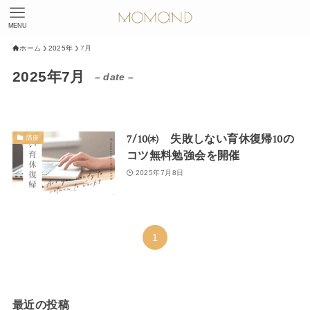
MENU
ホーム
2025年
7月
2025年7月
– date –
7/10㈭ 失敗しない育休復帰10の
講座
コツ無料勉強会を開催
2025年7月8日
1
最近の投稿